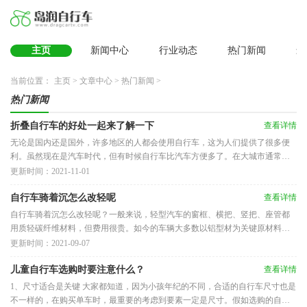
主页
新闻中心
行业动态
热门新闻
最
当前位置：
主页
>
文章中心
>
热门新闻
>
热门新闻
折叠自行车的好处一起来了解一下
查看详情
无论是国内还是国外，许多地区的人都会使用自行车，这为人们提供了很多便
利。虽然现在是汽车时代，但有时候自行车比汽车方便多了。在大城市通常人
口比较密集，是没有自行车专
更新时间：2021-11-01
自行车骑着沉怎么改轻呢
查看详情
自行车骑着沉怎么改轻呢？一般来说，轻型汽车的窗框、横把、竖把、座管都
用质轻碳纤维材料，但费用很贵。如今的车辆大多数以铝型材为关键原材料，
净重早已非常轻了。终究山地
更新时间：2021-09-07
儿童自行车选购时要注意什么？
查看详情
1、尺寸适合是关键 大家都知道，因为小孩年纪的不同，合适的自行车尺寸也是
不一样的，在购买单车时，最重要的考虑到要素一定是尺寸。假如选购的自行