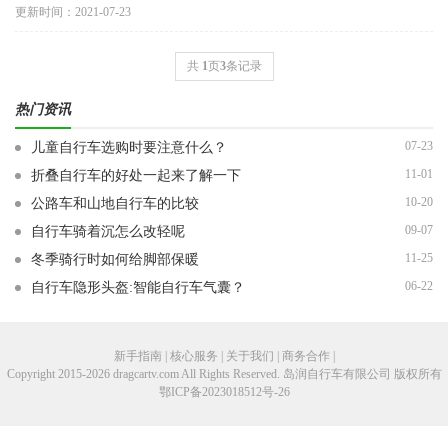
车尺寸过大或过小，小孩在
更新时间：2021-07-23
共
1
页
3
条记录
热门资讯
07-23
儿童自行车选购时要注意什么？
11-01
折叠自行车的好处一起来了解一下
10-20
公路车和山地自行车的比较
09-07
自行车骑着沉怎么改轻呢
11-25
冬季骑行时如何给脚部保暖
06-22
自行车隐形头盔:智能自行车气囊？
新手指南 | 核心服务 | 关于我们 | 商务合作 |
Copyright 2015-2026 dragcartv.com All Rights Reserved. 岛润自行车有限公司 版权所有
鄂ICP备2023018512号-26